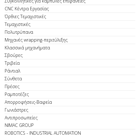
Συγκολλητικές για καμπύλες επιφάνειες
CNC Κέντρα Εργασίας
Όρθιες Τεμαχιστικές
Τεμαχιστικές
Πολυτρύπανα
Μηχανές wrapping-περιτύλιξης
Κλασσικά μηχανήματα
Σβούρες
Τριβεία
Ράντιαλ
Σύνθετα
Πρέσες
Ραμποτέζες
Απορροφήσεις-Βαφεία
Γωνιάστρες
Αντιπροσωπείες
NIMAC GROUP
ROBOTICS - INDUSTRIAL AUTOMATION