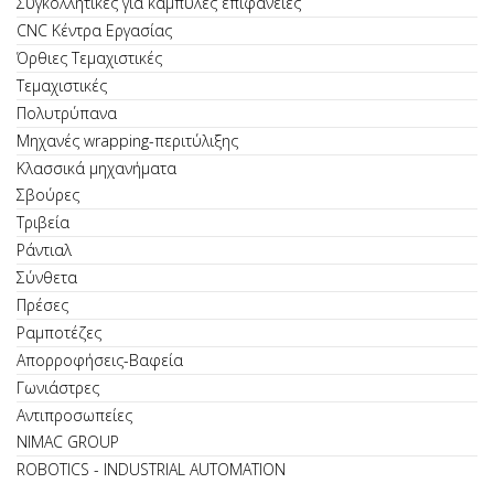
Συγκολλητικές για καμπύλες επιφάνειες
CNC Κέντρα Εργασίας
Όρθιες Τεμαχιστικές
Τεμαχιστικές
Πολυτρύπανα
Μηχανές wrapping-περιτύλιξης
Κλασσικά μηχανήματα
Σβούρες
Τριβεία
Ράντιαλ
Σύνθετα
Πρέσες
Ραμποτέζες
Απορροφήσεις-Βαφεία
Γωνιάστρες
Αντιπροσωπείες
NIMAC GROUP
ROBOTICS - INDUSTRIAL AUTOMATION