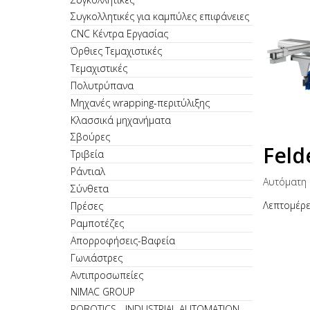
Συγκολλητικές για καμπύλες επιφάνειες
CNC Κέντρα Εργασίας
Όρθιες Τεμαχιστικές
Τεμαχιστικές
Πολυτρύπανα
Μηχανές wrapping-περιτύλιξης
Κλασσικά μηχανήματα
Σβούρες
Feld
Τριβεία
Ράντιαλ
Αυτόματη 
Σύνθετα
Λεπτομέρε
Πρέσες
Ραμποτέζες
Απορροφήσεις-Βαφεία
Γωνιάστρες
Αντιπροσωπείες
NIMAC GROUP
ROBOTICS - INDUSTRIAL AUTOMATION