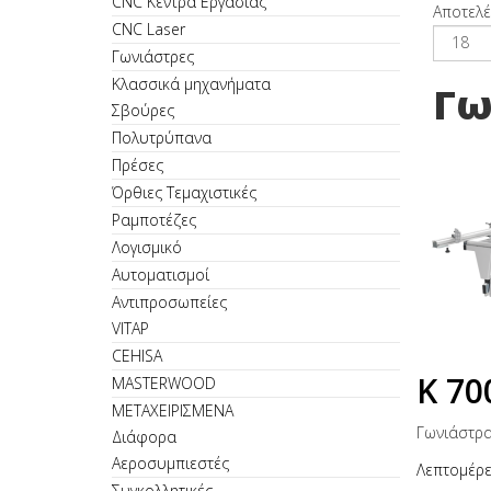
CNC Κέντρα Εργασίας
Αποτελέ
CNC Laser
Γωνιάστρες
Κλασσικά μηχανήματα
Γω
Σβούρες
Πολυτρύπανα
Πρέσες
Όρθιες Τεμαχιστικές
Ραμποτέζες
Λογισμικό
Αυτοματισμοί
Αντιπροσωπείες
VITAP
CEHISA
K 70
MASTERWOOD
ΜΕΤΑΧΕΙΡΙΣΜΕΝΑ
Γωνιάστρα
Διάφορα
Αεροσυμπιεστές
Λεπτομέρε
Συγκολλητικές