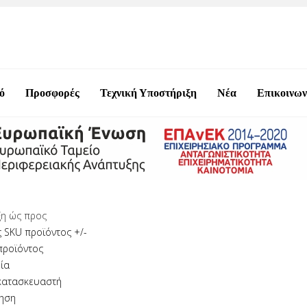
ό
Προσφορές
Τεχνική Υποστήριξη
Νέα
Επικοινων
η ώς προς
 SKU προϊόντος +/-
προϊόντος
ία
κατασκευαστή
ηση